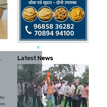
Latest News
्लैक
दावत