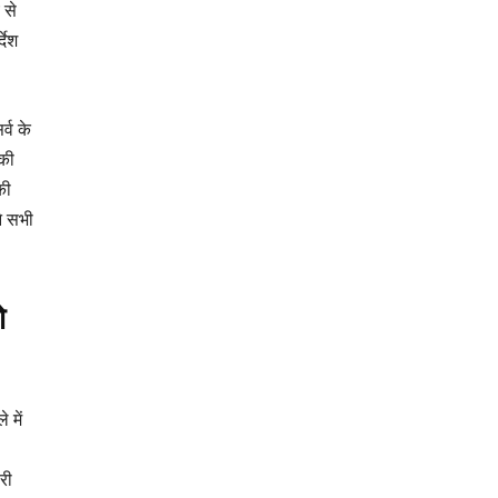
 से
देश
्व के
 की
की
ने सभी
ो
 में
री