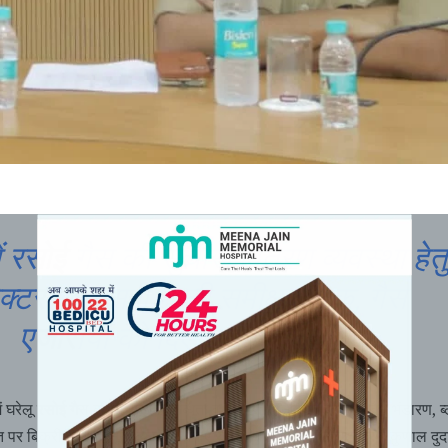
ें रसोई गैस की सुचारू वितरण व्यवस्था हेतु
्टर एवं एसपी ने ली समीक्षा बैठक, गैस
एजेंसियों को दिए सख्त निर्देश*
में घरेलू रसोई गैस की सुचारू उपलब्धता व वितरण सुनिश्चित करने, अवैध भंडारण, ब
त पर बिक्री तथा कानून-व्यवस्था बनाए रखने के उद्देश्य से कलेक्टर श्री कुणाल दु