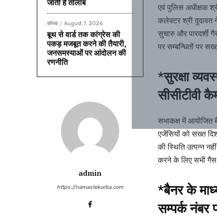
जाती है तालाब
एवं पुलिस अधीक्षक श्
कलेक्टर श्री दुदावत न
कोरबा
August 7, 2026
सुचारु और पारदर्शी 
बूथ से वार्ड तक कांग्रेस की
पकड़ मजबूत करने की तैयारी,
पर सम्बन्धितों पर सख
जनसमस्याओं पर आंदोलन की
रणनीति
*सुरक्षा व्यव
सीसीटीवी कैम
सभाकक्ष में आयोजित ब
एजेंसियों को सख्त दिश
की स्थिति उत्पन्न नही
करने के लिए सभी गैस व
admin
*बैनर के माध
https://namastekorba.com
सम्पर्क नंबर 