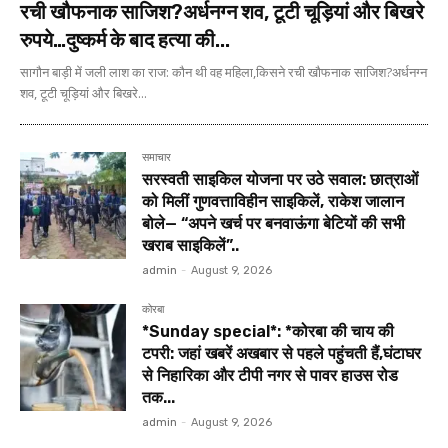
रची खौफनाक साजिश?अर्धनग्न शव, टूटी चूड़ियां और बिखरे
रुपये…दुष्कर्म के बाद हत्या की...
सागौन बाड़ी में जली लाश का राज: कौन थी वह महिला,किसने रची खौफनाक साजिश?अर्धनग्न
शव, टूटी चूड़ियां और बिखरे...
समाचार
सरस्वती साइकिल योजना पर उठे सवाल: छात्राओं
को मिलीं गुणवत्ताविहीन साइकिलें, राकेश जालान
बोले— “अपने खर्च पर बनवाऊंगा बेटियों की सभी
खराब साइकिलें”..
admin
-
August 9, 2026
कोरबा
*Sunday special*: *कोरबा की चाय की
टपरी: जहां खबरें अखबार से पहले पहुंचती हैं,घंटाघर
से निहारिका और टीपी नगर से पावर हाउस रोड
तक...
admin
-
August 9, 2026