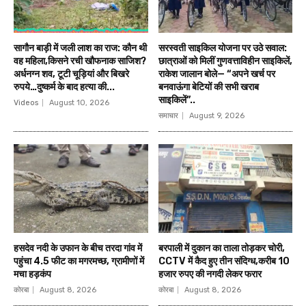
सागौन बाड़ी में जली लाश का राज: कौन थी
सरस्वती साइकिल योजना पर उठे सवाल:
वह महिला,किसने रची खौफनाक साजिश?
छात्राओं को मिलीं गुणवत्ताविहीन साइकिलें,
अर्धनग्न शव, टूटी चूड़ियां और बिखरे
राकेश जालान बोले— “अपने खर्च पर
रुपये…दुष्कर्म के बाद हत्या की...
बनवाऊंगा बेटियों की सभी खराब
साइकिलें”..
Videos
August 10, 2026
समाचार
August 9, 2026
हसदेव नदी के उफान के बीच तरदा गांव में
बरपाली में दुकान का ताला तोड़कर चोरी,
पहुंचा 4.5 फीट का मगरमच्छ, ग्रामीणों में
CCTV में कैद हुए तीन संदिग्ध,करीब 10
मचा हड़कंप
हजार रुपए की नगदी लेकर फरार
कोरबा
August 8, 2026
कोरबा
August 8, 2026