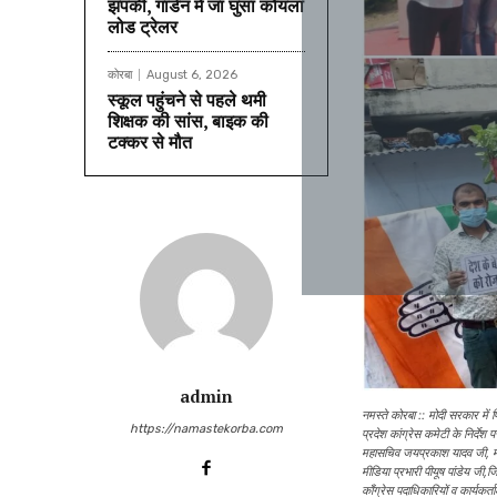
झपकी, गार्डन में जा घुसा कोयला
लोड ट्रेलर
कोरबा
August 6, 2026
स्कूल पहुंचने से पहले थमी
शिक्षक की सांस, बाइक की
टक्कर से मौत
admin
नमस्ते कोरबा ::
मोदी सरकार में प
https://namastekorba.com
प्रदेश कांग्रेस कमेटी के निर्देश 
महासचिव जयप्रकाश यादव जी, महि
मीडिया प्रभारी पीयूष पांडेय जी
काँग्रेस पदाधिकारियों व कार्यकर