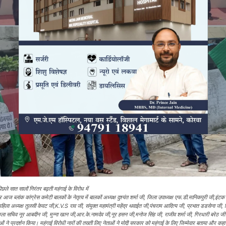
िछले सात सालों निरंतर बढ़ती महंगाई के विरोध में
पर आज ब्लांक कांग्रेस कमेटी बालकों के नेतृत्व में बालकों अध्यक्ष दुश्यंत शर्मा जी, जिला उपाध्यक्ष एफ.डी.मानिकपुरी जी,इंटक
ला अध्यक्ष तुलसी केवट जी,K.V.S राव जी, संयुक्त महामंत्री महेंद्र थवाईत जी,पंचराम आदित्य जी, प्रभात डडसेना जी, 
,जिला सचिव नूर आबदीन जी, मुन्ना खान जी,आर.के.नामदेव जी,नूर हसन‌ जी,मनोज सिंह जी, राजीव शर्मा जी, गिरधारी बरेठ ज
्ताओं ने प्रदर्शन किया। महंगाई विरोधी नारों की तख्ती लिए नेताओं ने मोदी सरकार को महंगाई के लिए जिम्मेवार बताया और कहा