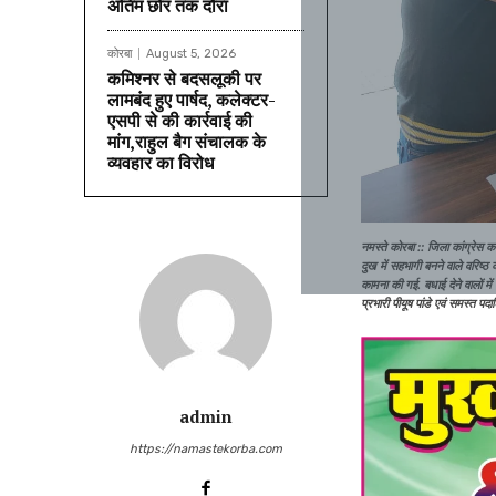
अंतिम छोर तक दौरा
कोरबा
August 5, 2026
कमिश्नर से बदसलूकी पर
लामबंद हुए पार्षद, कलेक्टर-
एसपी से की कार्रवाई की
मांग,राहुल बैग संचालक के
व्यवहार का विरोध
नमस्ते कोरबा :: जिला कांग्रेस क
दुख में सहभागी बनने वाले वरिष्ठ क
कामना की गई. बधाई देने वालों में
प्रभारी पीयूष पांडे एवं समस्त पद
admin
https://namastekorba.com